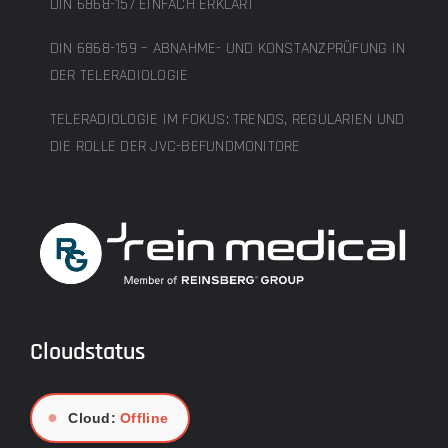
DIN 6868-157 EINFACH ERKLÄRT
DIN 6868-159 – ABNAHME- UND KONSTANZPRÜFUNG IN
DER TELERADIOLOGIE
TELERADIOLOGIE IM FOKUS: TRENDS, REGULARIEN UND
DIE ROLLE DER JVC-BEFUNDMONITORE
Cloudstatus
●
Cloud:
Offline