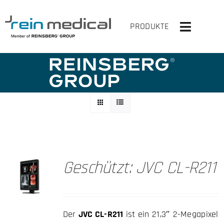
Zum
Inhalt
PRODUKTE
Toggle
springen
Navigati
HOME
LÖSUNGEN
PRODUKTE
VIRTUELLER OP
Geschützt: JVC CL-R211
UNTERNEHMEN
KONTAKT
Der
JVC CL-R211
ist ein 21,3″ 2-Megapixel