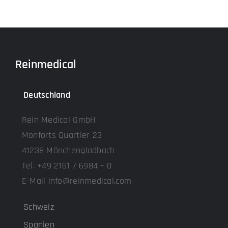
Reinmedical
Deutschland
Rein Medical GmbH
Monforts Quartier 23
41238 Mönchengladbach
Tel. +49 2161 / 6984 – 0
E-Mail info@reinmedical.com
Schweiz
Spanien