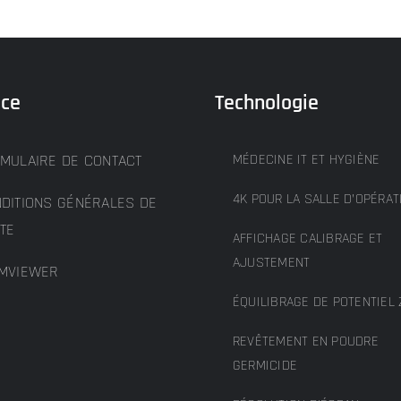
ice
Technologie
MULAIRE DE CONTACT
MÉDECINE IT ET HYGIÈNE
4K POUR LA SALLE D’OPÉRAT
DITIONS GÉNÉRALES DE
TE
AFFICHAGE CALIBRAGE ET
AJUSTEMENT
MVIEWER
ÉQUILIBRAGE DE POTENTIEL 
REVÊTEMENT EN POUDRE
GERMICIDE