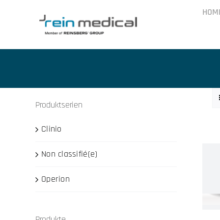
Skip
HOM
to
content
Produktserien
Clinio
Non classifié(e)
Operion
Produkte