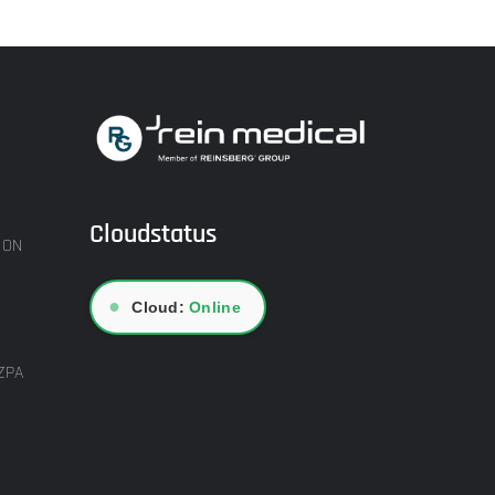
Cloudstatus
ION
●
Cloud:
Online
ZPA