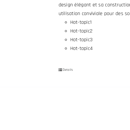
design élégant et sa constructio
utilisation conviviale pour des so
Hot-topic1
Hot-topic2
Hot-topic3
Hot-topic4
Details