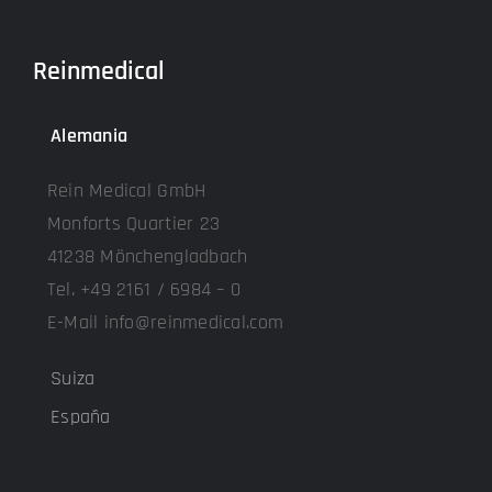
Reinmedical
Alemania
Rein Medical GmbH
Monforts Quartier 23
41238 Mönchengladbach
Tel. +49 2161 / 6984 – 0
E-Mail info@reinmedical.com
Suiza
España