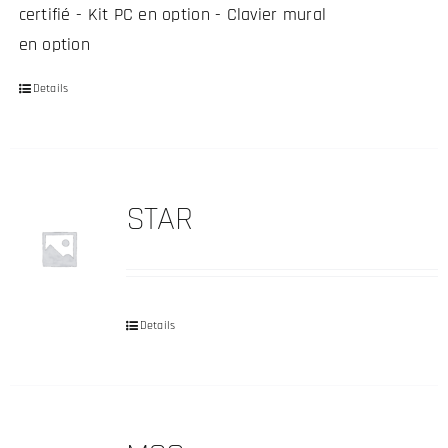
certifié - Kit PC en option - Clavier mural
en option
Details
Ce
produit
a
plusieurs
STAR
variations.
Les
options
peuvent
Details
être
choisies
sur
la