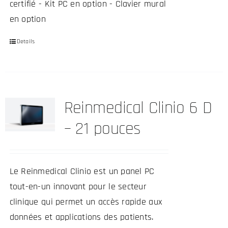
certifié - Kit PC en option - Clavier mural
en option
Details
Ce
produit
a
plusieurs
Reinmedical Clinio 6 D
variations.
Les
– 21 pouces
options
peuvent
être
Le Reinmedical Clinio est un panel PC
choisies
tout-en-un innovant pour le secteur
sur
clinique qui permet un accès rapide aux
la
données et applications des patients.
page