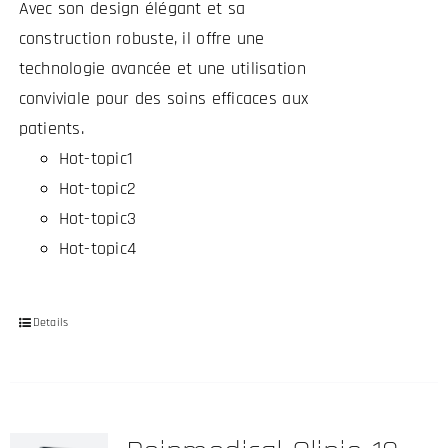
Avec son design élégant et sa
du
construction robuste, il offre une
produit
technologie avancée et une utilisation
conviviale pour des soins efficaces aux
patients.
Hot-topic1
Hot-topic2
Hot-topic3
Hot-topic4
Details