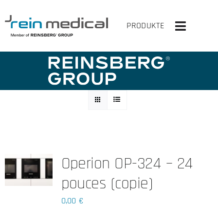
Skip
to
PRODUKTE
Toggle
content
Navigati
HOME
SOLUTIONS
PRODUITS
VIRTUELLEMENT EN HAUT
Operion OP-324 – 24
ENTREPRISE
pouces (copie)
CONTACT
0,00
€