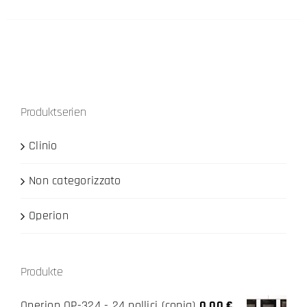
Produktserien
Clinio
Non categorizzato
Operion
Produkte
Operion OP-324 - 24 pollici (copia)
0,00
€