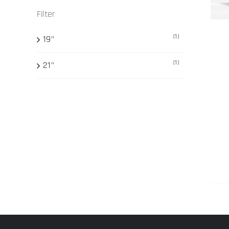
Filter
(1)
19"
(1)
21"