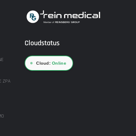
Cloudstatus
NE
●
Cloud:
Online
E ZPA
MO