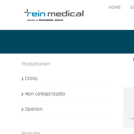
Skip
HOME
S
to
content
Produktserien
Clinio
Non categorizzato
Operion
Produkte