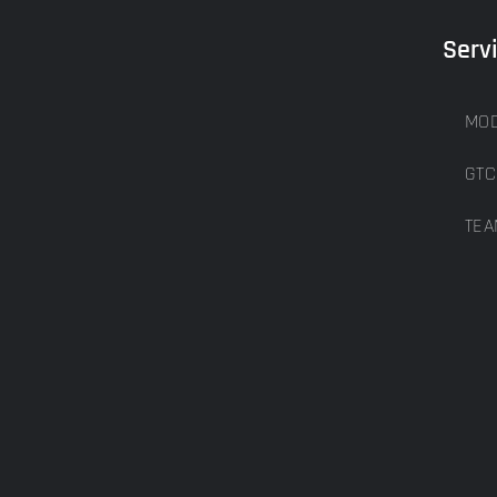
Serv
MOD
GTC
TEA