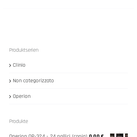
Produktserien
Clinio
Non categorizzato
Operion
Produkte
Operion OP-324 - 24 pollici (copia)
0,00
€