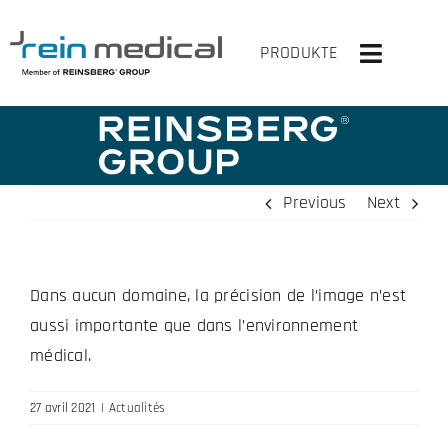
Skip
to
PRODUKTE
Toggle
content
Navigati
HOME
SOLUTIONS
Previous
Next
PRODUITS
Dans aucun domaine, la précision de l’image n’est
VIRTUELLEMENT EN HAUT
aussi importante que dans l’environnement
ENTREPRISE
médical.
CONTACT
27 avril 2021
|
Actualités