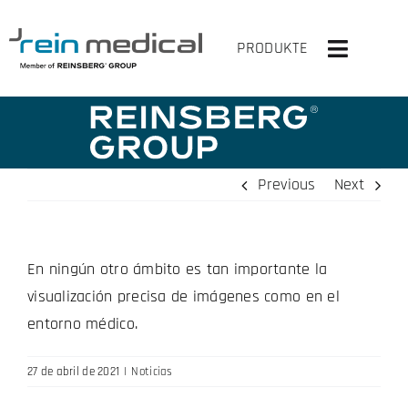
Skip
to
PRODUKTE
Toggle
content
Navigati
INICIO
SOLUCIONES
Previous
Next
PRODUCTOS
En ningún otro ámbito es tan importante la
VIRTUAL OP
visualización precisa de imágenes como en el
LA EMPRESA
entorno médico.
CONTACTA CON NOSOTROS
27 de abril de 2021
|
Noticias