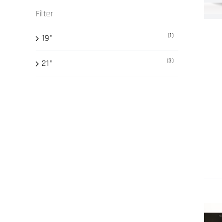
Filter
(1)
19"
(3)
21"