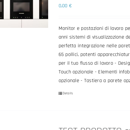
0,00
€
Monitor e postazioni di lavoro pe
anni sistemi di visualizzazione d
perfetta integrazione nelle paret
65 pollici, potenti apparecchiatu
per il tuo flusso di lavoro - Desi
Touch opzionale - Elementi infoba
opzionale - Tastiera a parete op
Details
Questo
prodotto
ha
più
varianti.