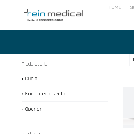
Skip
HOME
S
to
content
Produktserien
Clinio
Non categorizzato
Operion
Produkte