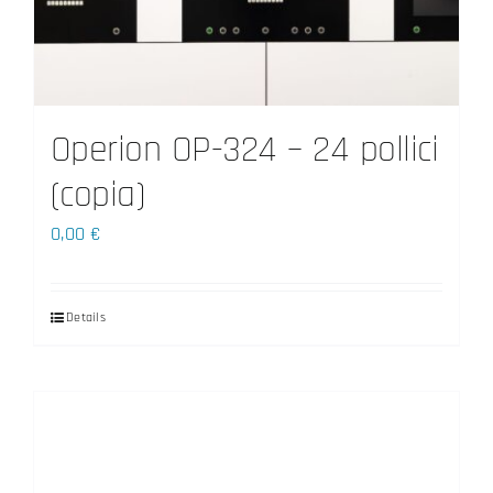
Operion OP-324 – 24 pollici
(copia)
0,00
€
Details
Questo
prodotto
ha
più
varianti.
Le