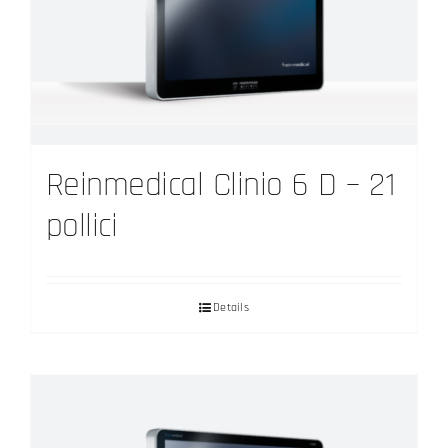
opzioni
possono
essere
scelte
nella
pagina
Reinmedical Clinio 6 D – 21
del
prodotto
pollici
Details