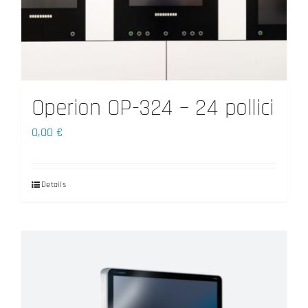
Operion OP-324 – 24 pollici
0,00
€
Details
Questo
prodotto
ha
più
varianti.
Le