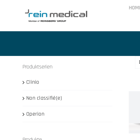
Skip
HOM
to
content
Produktserien
Clinio
Non classifié(e)
Operion
Produkte