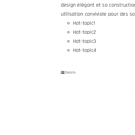
design élégant et sa constructio
utilisation conviviale pour des so
Hot-topic1
Hot-topic2
Hot-topic3
Hot-topic4
Details