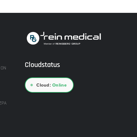
Cloudstatus
ION
●
Cloud:
Online
ZPA