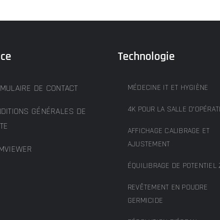
ice
Technologie
MULAIRE DE CONTACT
MÉDECINE IT ET HYGIÈNE
4K POUR LA SALLE D’OPÉRAT
DITIONS GÉNÉRALES DE
TE
AFFICHAGE CALIBRAGE ET
AJUSTEMENT
MVIEWER
ÉQUILIBRAGE DE POTENTIEL 
REVÊTEMENT EN POUDRE
GERMICIDE