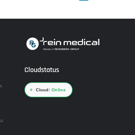
Cloudstatus
A
●
Cloud:
Online
DA