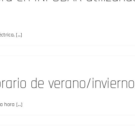
rica, [...]
rario de verano/inviern
hora [...]