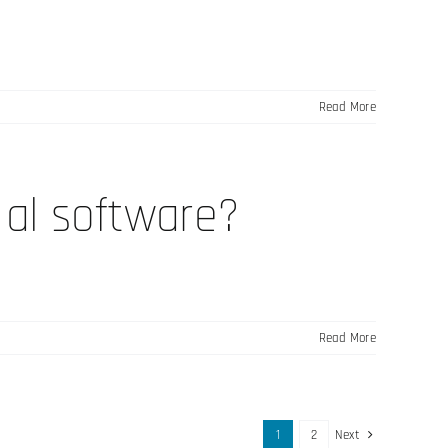
Read More
 al software?
Read More
1
2
Next