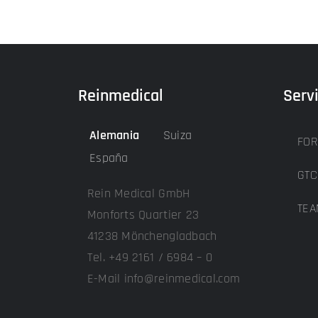
Reinmedical
Serv
Alemania
Suiza
FOR
España
GTC
Rein Medical GmbH
TEA
Monforts Quartier 23
41238 Mönchengladbach
Tel. +49 2161 / 6984 – 0
E-Mail info@reinmedical.com