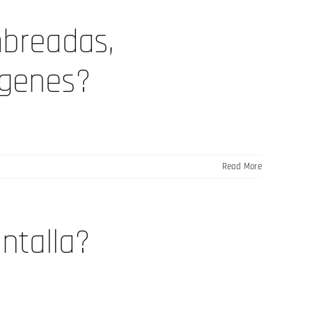
mbreadas,
ágenes?
Read More
ntalla?