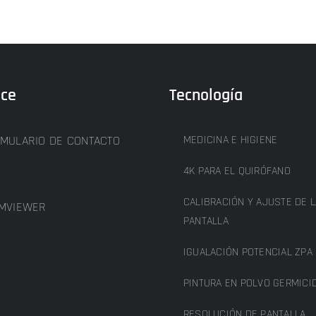
ice
Tecnología
MULARIO DE CONTACTO
MEDICINA E HIGIENE
4K PARA EL QUIRÓFANO
CALIBRACIÓN Y AJUSTE DE L
MVIEWER
PANTALLA
IGUALACIÓN POTENCIAL ZPA
PINTURA EN POLVO GERMICI
RESOLUCIÓN DE PANTALLA