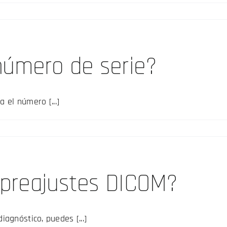
número de serie?
 el número [...]
s preajustes DICOM?
agnóstico, puedes [...]