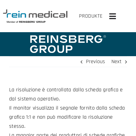
Skip
to
PRODUKTE
Toggle
content
Navigati
HOME
SOLUZIONI
Previous
Next
PRODOTTI
La risoluzione è controllata dalla scheda grafica e
VIRTUALMENTE SU
dal sistema operativo.
L’AZIENDA
Il monitor visualizza il segnale fornito dalla scheda
grafica 1:1 e non può modificare la risoluzione
CONTATTACI
stessa.
La maggior parte dei produttori di schede grafiche