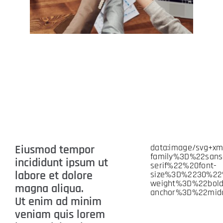
data:image/svg+
Eiusmod tempor
family%3D%22sans
incididunt ipsum ut
serif%22%20font-
labore et dolore
size%3D%2230%22
weight%3D%22bo
magna aliqua.
anchor%3D%22mid
Ut enim ad minim
veniam quis lorem