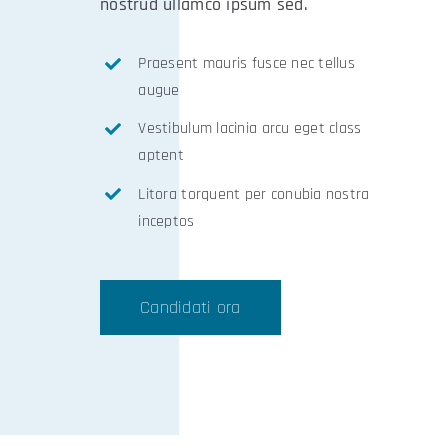
nostrud ullamco ipsum sed.
Praesent mauris fusce nec tellus
augue
Vestibulum lacinia arcu eget class
aptent
Litora torquent per conubia nostra
inceptos
Candidati ora