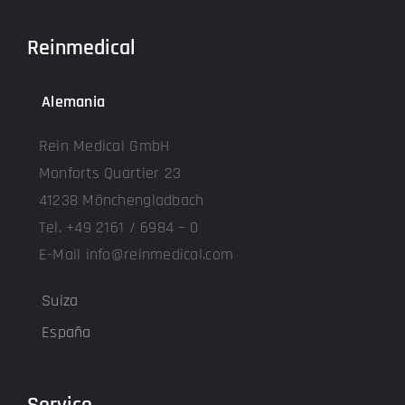
Reinmedical
Alemania
Rein Medical GmbH
Monforts Quartier 23
41238 Mönchengladbach
Tel. +49 2161 / 6984 – 0
E-Mail info@reinmedical.com
Suiza
España
Service