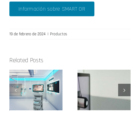
Información sobre SMART OR
19 de febrero de 2024
|
Productos
Related Posts
Nuestros
es
Calibración de
dispositivos
referencia
de entrada