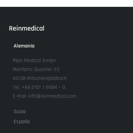
Reinmedical
Alemania
Rein Medical GmbH
Monforts Quartier 23
41238 Mönchengladbach
Tel. +49 2161 / 6984 – 0
E-Mail info@reinmedical.com
Suiza
España