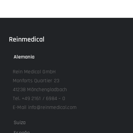
Reinmedical
Alemania
Rein Medical GmbH
Monforts Quartier 23
41238 Mönchengladbach
Tel. +49 2161 / 6984 – 0
E-Mail info@reinmedical.com
Suiza
España