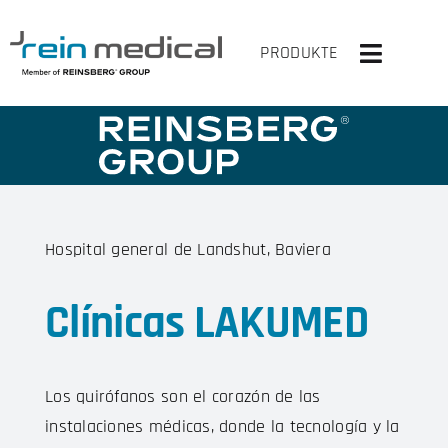
Skip
to
PRODUKTE
Toggle
content
Navigati
INICIO
SOLUCIONES
PRODUCTOS
Hospital general de Landshut, Baviera
VIRTUAL OP
Clínicas LAKUMED
LA EMPRESA
Los quirófanos son el corazón de las
CONTACTA CON NOSOTROS
instalaciones médicas, donde la tecnología y la