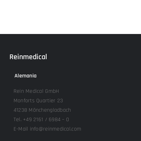
Reinmedical
Alemania
Rein Medical GmbH
Monforts Quartier 23
41238 Mönchengladbach
Tel. +49 2161 / 6984 – 0
E-Mail info@reinmedical.com