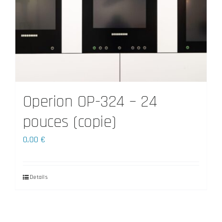
options
peuvent
être
choisies
sur
la
Operion OP-324 – 24
page
pouces (copie)
du
produit
0,00
€
Details
Ce
produit
a