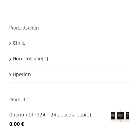
plusieurs
variations.
Les
Produktserien
options
peuvent
Clinio
être
choisies
Non classifié(e)
sur
Operion
la
page
du
Produkte
produit
Operion OP-324 - 24 pouces (copie)
0,00
€