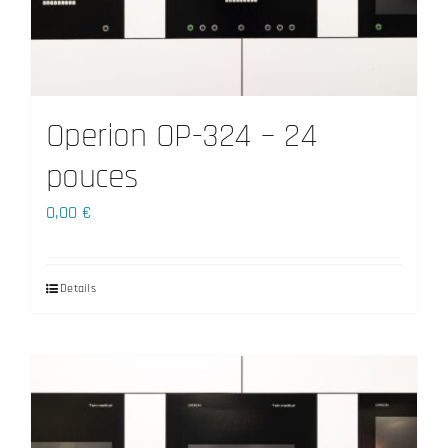
Operion OP-324 – 24
pouces
0,00
€
Details
Ce
produit
a
plusieurs
variations.
Les